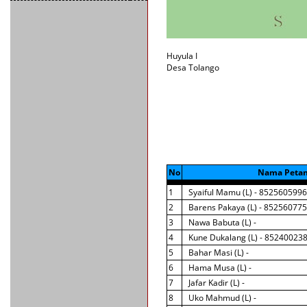
Huyula I
Desa
Tolango
No
Nama Petan
1
Syaiful Mamu (L) - 852560599
2
Barens Pakaya (L) - 85256077
3
Nawa Babuta (L) -
4
Kune Dukalang (L) - 85240023
5
Bahar Masi (L) -
6
Hama Musa (L) -
7
Jafar Kadir (L) -
8
Uko Mahmud (L) -