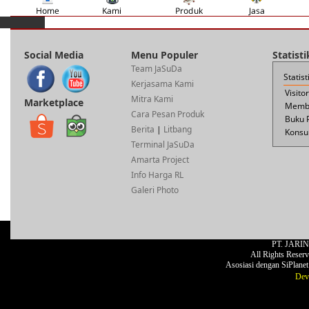
Social Media
Menu Populer
Statist
Team JaSuDa
Statis
Kerjasama Kami
Visito
Mitra Kami
Marketplace
Membe
Cara Pesan Produk
Buku 
Berita
|
Litbang
Konsul
Terminal JaSuDa
Amarta Project
Info Harga RL
Galeri Photo
PT. JARI
All Rights Reser
Asosiasi dengan SiPlane
Dev