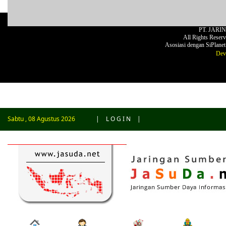
PT. JARI
All Rights Reser
Asosiasi dengan SiPlane
Dev
Sabtu , 08 Agustus 2026
|
L O G I N
|