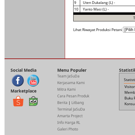
9
Uten Dukalang (L) -
10
Yanto Masi (L) -
Lihat Riwayat Produksi Petani
Social Media
Menu Populer
Statist
Team JaSuDa
Statis
Kerjasama Kami
Visito
Mitra Kami
Marketplace
Membe
Cara Pesan Produk
Buku 
Berita
|
Litbang
Konsul
Terminal JaSuDa
Amarta Project
Info Harga RL
Galeri Photo