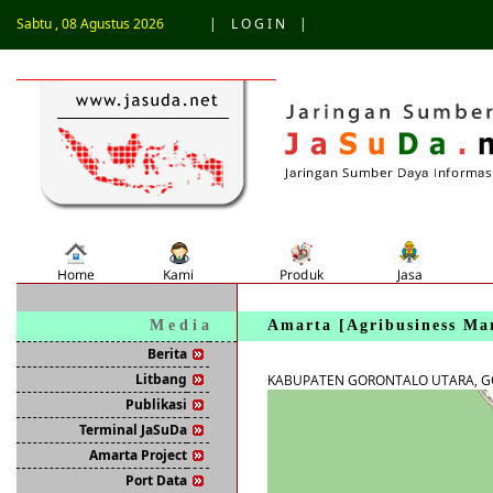
Sabtu , 08 Agustus 2026
|
L O G I N
|
M e d i a
Amarta [
Agribusiness Ma
Berita
Litbang
KABUPATEN GORONTALO UTARA, G
Publikasi
Terminal JaSuDa
Amarta Project
Port Data