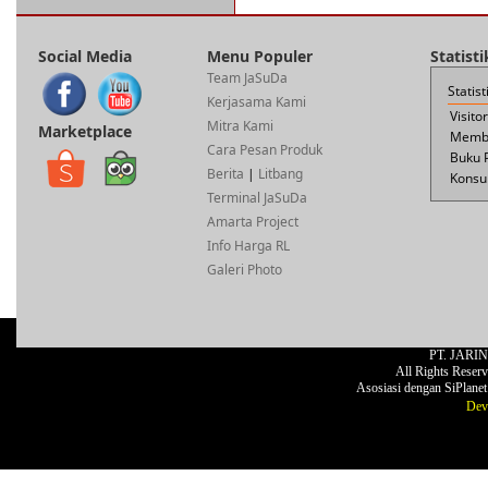
Social Media
Menu Populer
Statist
Team JaSuDa
Statis
Kerjasama Kami
Visito
Mitra Kami
Marketplace
Membe
Cara Pesan Produk
Buku 
Berita
|
Litbang
Konsul
Terminal JaSuDa
Amarta Project
Info Harga RL
Galeri Photo
PT. JARI
All Rights Reser
Asosiasi dengan SiPlane
Dev