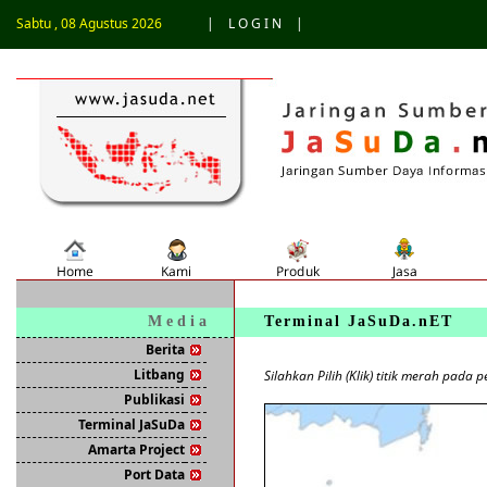
Sabtu , 08 Agustus 2026
|
L O G I N
|
M e d i a
Terminal JaSuDa.nET
Berita
Litbang
Silahkan Pilih (Klik) titik merah pada 
Publikasi
Terminal JaSuDa
Amarta Project
Port Data