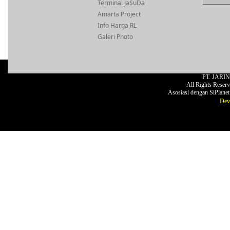
Terminal JaSuDa
Amarta Project
Info Harga RL
Galeri Photo
PT. JARI
All Rights Reser
Asosiasi dengan SiPlane
Dev