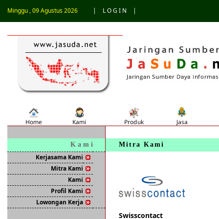
Minggu , 09 Agustus 2026
|
L O G I N
|
K a m i
Mitra Kami
Kerjasama Kami
Mitra Kami
Kami
Profil Kami
Lowongan Kerja
Swisscontact