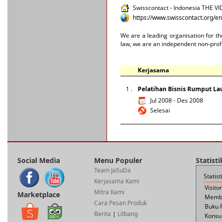
Swisscontact - Indonesia THE VID
https://www.swisscontact.org/en
We are a leading organisation for t
law, we are an independent non-profit
Kerjasama
1 .
Pelatihan Bisnis Rumput La
Jul 2008 - Des 2008
Selesai
Social Media
Menu Populer
Statist
Team JaSuDa
Statis
Kerjasama Kami
Visito
Mitra Kami
Marketplace
Membe
Cara Pesan Produk
Buku 
Berita
|
Litbang
Konsul