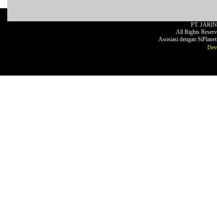
PT. JARI
All Rights Reser
Asosiasi dengan SiPlane
Dev