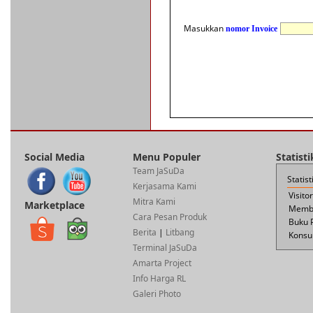
Masukkan
nomor Invoice
Social Media
Menu Populer
Statist
Team JaSuDa
Statis
Kerjasama Kami
Visito
Mitra Kami
Marketplace
Membe
Cara Pesan Produk
Buku 
Berita
|
Litbang
Konsul
Terminal JaSuDa
Amarta Project
Info Harga RL
Galeri Photo