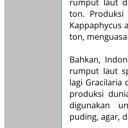
rumput laut d
ton. Produksi
Kappaphycus al
ton, menguasai
Bahkan, Indon
rumput laut sp
lagi Gracilari
produksi duni
digunakan u
puding, agar, da