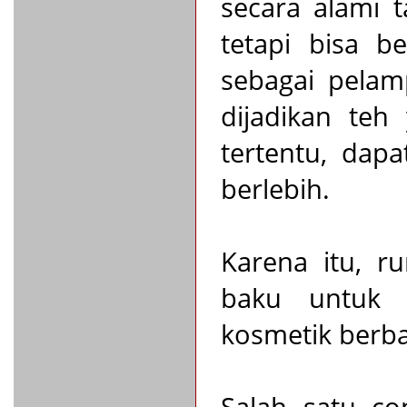
secara alami 
tetapi bisa b
sebagai pelam
dijadikan teh
tertentu, dap
berlebih.
Karena itu, r
baku untuk 
kosmetik berba