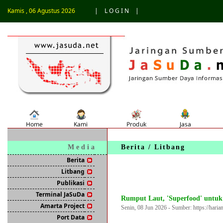
Kamis , 06 Agustus 2026
|
L O G I N
|
M e d i a
Berita / Litbang
Berita
Litbang
Publikasi
Terminal JaSuDa
Rumput Laut, 'Superfood' untu
Amarta Project
Senin, 08 Jun 2026 - Sumber: https://haria
Port Data