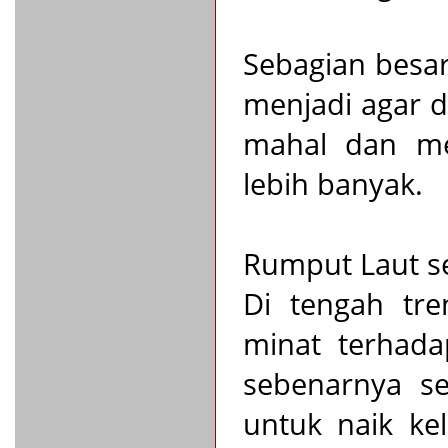
Sebagian besa
menjadi agar d
mahal dan m
lebih banyak.
Rumput Laut s
Di tengah tr
minat terhada
sebenarnya s
untuk naik ke