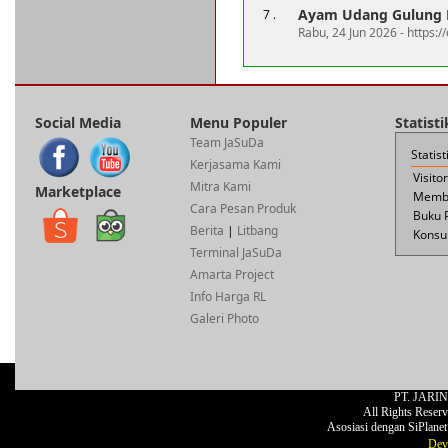
Ayam Udang Gulung N
7 .
Rabu, 24 Jun 2026 - https:
Social Media
Menu Populer
Statist
Team JaSuDa
Statis
Kerjasama Kami
Visito
Mitra Kami
Marketplace
Membe
Cara Pesan Produk
Buku 
Berita
|
Litbang
Konsul
Terminal JaSuDa
Amarta Project
Info Harga RL
Galeri Photo
PT. JARI
All Rights Reser
Asosiasi dengan SiPlane
Dev