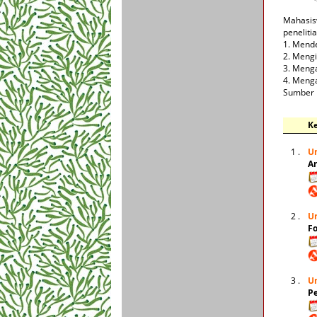
Mahasis
peneliti
1. Mende
2. Mengi
3. Menga
4. Menga
Sumber
K
1 .
U
Ar
2 .
U
Fo
3 .
U
P