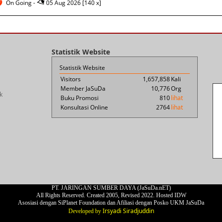
On Going -
05 Aug 2026 [140 x]
Statistik Website
Statistik Website
Visitors
1,657,858
Kali
Member JaSuDa
10,776
Org
k
Buku Promosi
810
lihat
Konsultasi Online
2764
lihat
PT. JARINGAN SUMBER DAYA (JaSuDa.nET)
All Rights Reserved. Created 2005, Revised 2022. Hosted IDW
Asosiasi dengan SiPlanet Foundation dan Afiliasi dengan Posko UKM JaSuDa
Irsyadi Siradjuddin
Developed by