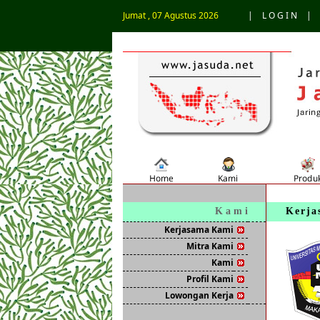
Jumat , 07 Agustus 2026
|
L O G I N
|
K a m i
Kerja
Kerjasama Kami
Mitra Kami
Kami
Profil Kami
Lowongan Kerja