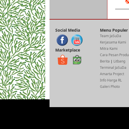
Social Media
Menu Populer
Team JaSuDa
Kerjasama Kami
Mitra Kami
Marketplace
Cara Pesan Produ
Berita
|
Litbang
Terminal JaSuDa
Amarta Project
Info Harga RL
Galeri Photo