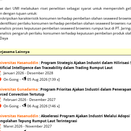
wi dari UMI melakukan riset penelitian sebagai syarat untuk memperoleh gel
an dengan tujuan untuk:
skripsikan karakteristik konsumen terhadap pembelian olahan seaweed brownie
dentifikasi perilaku konsumen terhadap pembelian olahan seaweed brownies rum
nalisis proses keputusan pembelian seaweed brownies rumput laut di PT. Jari
nalisis pengaruh perilaku konsumen terhadap keputusan pembelian produk olah
 Daya
erjasama Lainnya
niversitas Hasanuddin
: Program Strategis Ajakan Industri dalam Hilirisas
tificial Intelligence dan Traceability dalam Trading Rumput Laut
Januari 2026 - Desember 2028
On Going -
05 Aug 2026 [139 x]
niversitas Gunadarma
: Program Prioritas Ajakan Industri dalam Penerap
rced Convection Tertutup
Februari 2026 - Desember 2027
On Going -
06 Aug 2026 [146 x]
niversitas Hasanuddin
: Akselerasi Program Ajakan Industri Melalui Adopsi
engolahan Tepung Rumput Laut Terintegrasi
Maret 2026 - November 2027