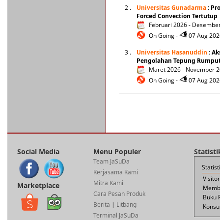
2 .
Universitas Gunadarma
: Pr
Forced Convection Tertutup
Februari 2026 - Desembe
On Going -
07 Aug 2026
3 .
Universitas Hasanuddin
: Ak
Pengolahan Tepung Rumput 
Maret 2026 - November 
On Going -
07 Aug 2026
Social Media
Menu Populer
Statist
Team JaSuDa
Statis
Kerjasama Kami
Visito
Mitra Kami
Marketplace
Membe
Cara Pesan Produk
Buku 
Berita
|
Litbang
Konsul
Terminal JaSuDa