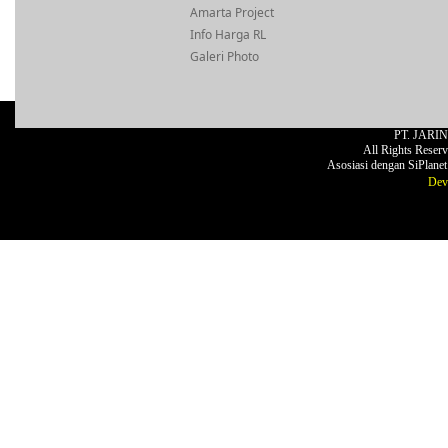
Amarta Project
Info Harga RL
Galeri Photo
PT. JARI
All Rights Reser
Asosiasi dengan SiPlane
Dev