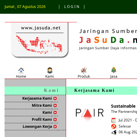
Jumat , 07 Agustus 2026
|
L O G I N
|
K a m i
Kerjasama Kami
Kerjasama Kami
Mitra Kami
Sustainable
The Partnershi
Kami
Profil Kami
Jul 2021 -
Selesai
Lowongan Kerja
06 Aug 202