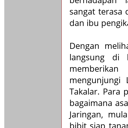
berhadapan l
sangat terasa 
dan ibu pengika
Dengan meliha
langsung di 
memberikan
mengunjungi L
Takalar. Para
bagaimana asal
Jaringan, mul
bibit siap tan