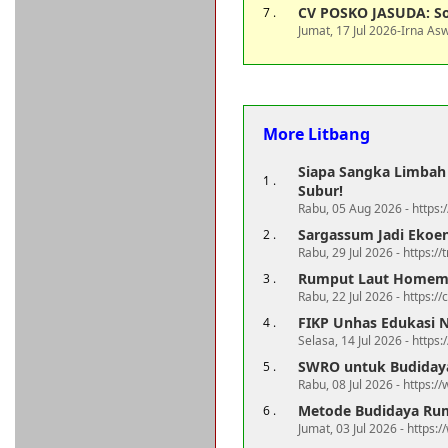
CV POSKO JASUDA: So
7 .
Jumat, 17 Jul 2026-Irna As
More Litbang
Siapa Sangka Limbah 
1 .
Subur!
Rabu, 05 Aug 2026 - https
Sargassum Jadi Ekoe
2 .
Rabu, 29 Jul 2026 - https://
Rumput Laut Home
3 .
Rabu, 22 Jul 2026 - https:/
FIKP Unhas Edukasi 
4 .
Selasa, 14 Jul 2026 - http
SWRO untuk Budidaya 
5 .
Rabu, 08 Jul 2026 - https:/
Metode Budidaya Rump
6 .
Jumat, 03 Jul 2026 - https