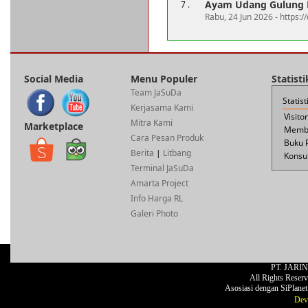
Ayam Udang Gulung N
7 .
Rabu, 24 Jun 2026 - https:
Social Media
Menu Populer
Statist
Team JaSuDa
Statis
Kerjasama Kami
Visito
Mitra Kami
Marketplace
Membe
Cara Pesan Produk
Buku 
Berita
|
Litbang
Konsul
Terminal JaSuDa
Amarta Project
Info Harga RL
Galeri Photo
PT. JARI
All Rights Reser
Asosiasi dengan SiPlane
Dev