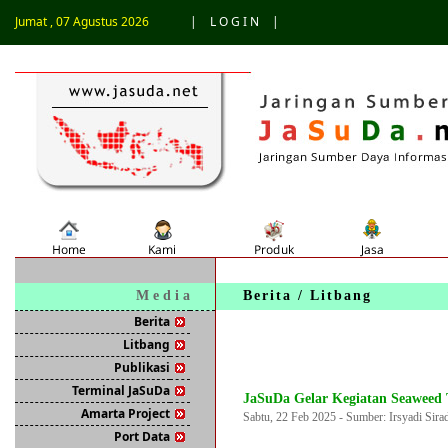
Jumat , 07 Agustus 2026
|
L O G I N
|
M e d i a
Berita / Litbang
Berita
Litbang
Publikasi
Terminal JaSuDa
JaSuDa Gelar Kegiatan Seaweed 
Amarta Project
Sabtu, 22 Feb 2025 - Sumber: Irsyadi Sira
Port Data